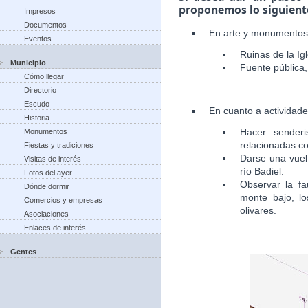
proponemos lo siguient
Impresos
Documentos
En arte y monumentos
Eventos
Ruinas de la Igl
Municipio
Fuente pública, 
Cómo llegar
Directorio
Escudo
En cuanto a actividad
Historia
Hacer senderi
Monumentos
relacionadas co
Fiestas y tradiciones
Darse una vuelt
Visitas de interés
río Badiel.
Fotos del ayer
Observar la fa
Dónde dormir
monte bajo, lo
Comercios y empresas
olivares.
Asociaciones
Enlaces de interés
Gentes