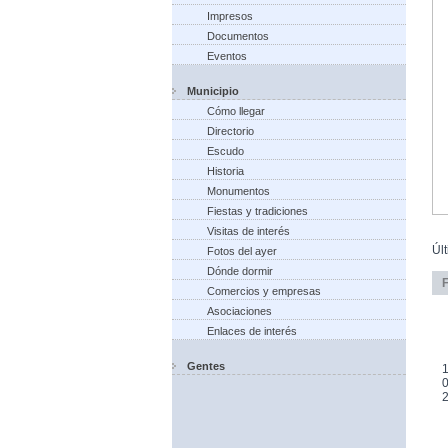
Impresos
Documentos
Eventos
Municipio
Cómo llegar
Directorio
Escudo
Historia
Monumentos
Fiestas y tradiciones
Visitas de interés
Úl
Fotos del ayer
Dónde dormir
Comercios y empresas
Asociaciones
Enlaces de interés
Gentes
1
0