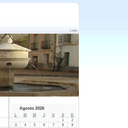
Login
Agosto 2026
L
M
M
J
V
S
D
1
2
3
4
5
6
7
8
9