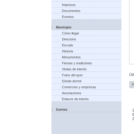
Impresos
Documentos
Eventos
Municipio
Cómo llegar
Directorio
Escudo
Historia
Monumentos
Fiestas y tradiciones
Visitas de interés
Úl
Fotos del ayer
Dónde dormir
Comercios y empresas
Asociaciones
Enlaces de interés
Gentes
1
0