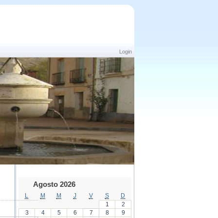
Login
Agosto 2026
L
M
M
J
V
S
D
1
2
3
4
5
6
7
8
9