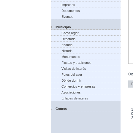
Impresos
Documentos
Eventos
Municipio
Cómo llegar
Directorio
Escudo
Historia
Monumentos
Fiestas y tradiciones
Visitas de interés
Úl
Fotos del ayer
Dónde dormir
Comercios y empresas
Asociaciones
Enlaces de interés
Gentes
1
0