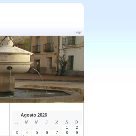
Login
Agosto 2026
L
M
M
J
V
S
D
1
2
3
4
5
6
7
8
9