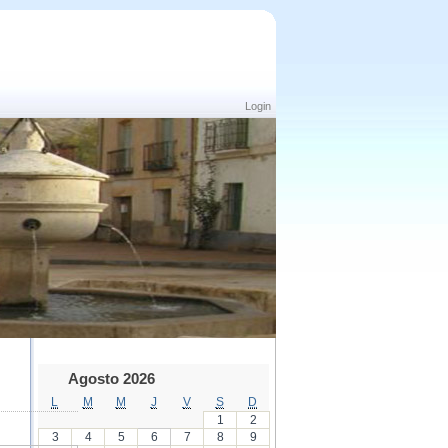
Login
Agosto 2026
L
M
M
J
V
S
D
1
2
3
4
5
6
7
8
9