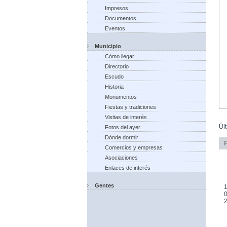
Impresos
Documentos
Eventos
Municipio
Cómo llegar
Directorio
Escudo
Historia
Monumentos
Fiestas y tradiciones
Visitas de interés
Úl
Fotos del ayer
Dónde dormir
Comercios y empresas
Asociaciones
Enlaces de interés
Gentes
1
0