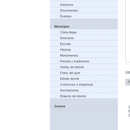
Impresos
Documentos
Eventos
Municipio
Cómo llegar
Directorio
Escudo
Historia
Monumentos
Fiestas y tradiciones
Visitas de interés
Úl
Fotos del ayer
Dónde dormir
Comercios y empresas
Asociaciones
Enlaces de interés
Gentes
1
0