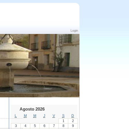
Login
Agosto 2026
L
M
M
J
V
S
D
1
2
3
4
5
6
7
8
9