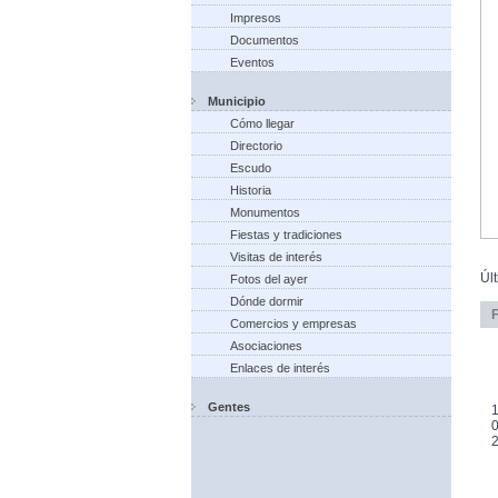
Impresos
Documentos
Eventos
Municipio
Cómo llegar
Directorio
Escudo
Historia
Monumentos
Fiestas y tradiciones
Visitas de interés
Úl
Fotos del ayer
Dónde dormir
Comercios y empresas
Asociaciones
Enlaces de interés
Gentes
1
0