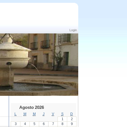
Login
Agosto 2026
L
M
M
J
V
S
D
1
2
3
4
5
6
7
8
9