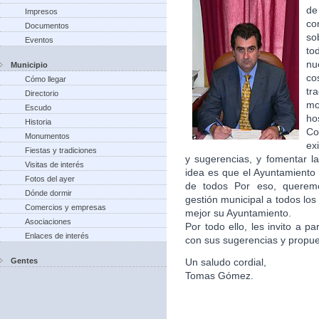
de
Impresos
co
Documentos
so
Eventos
to
nu
Municipio
co
Cómo llegar
tr
Directorio
m
Escudo
ho
Historia
Co
Monumentos
ex
Fiestas y tradiciones
y sugerencias, y fomentar la
Visitas de interés
idea es que el Ayuntamiento 
Fotos del ayer
de todos Por eso, queremo
Dónde dormir
gestión municipal a todos lo
Comercios y empresas
mejor su Ayuntamiento.
Asociaciones
Por todo ello, les invito a p
Enlaces de interés
con sus sugerencias y propu
Gentes
Un saludo cordial,
Tomas Gómez.