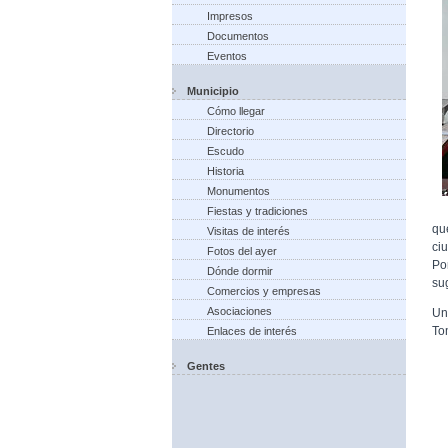
Impresos
Documentos
Eventos
Municipio
Cómo llegar
Directorio
Escudo
Historia
Monumentos
Fiestas y tradiciones
qu
Visitas de interés
ci
Fotos del ayer
Po
Dónde dormir
su
Comercios y empresas
Asociaciones
Un
To
Enlaces de interés
Gentes