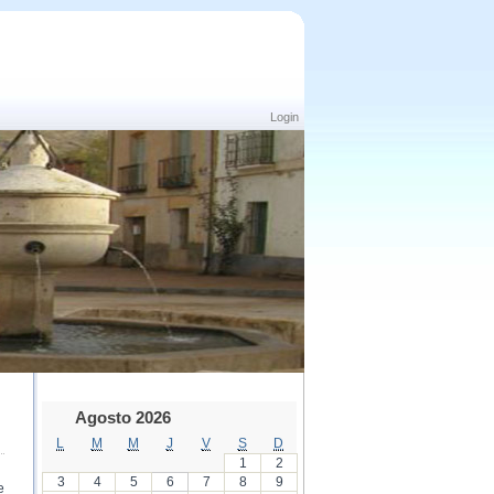
Login
Agosto 2026
L
M
M
J
V
S
D
1
2
3
4
5
6
7
8
9
e