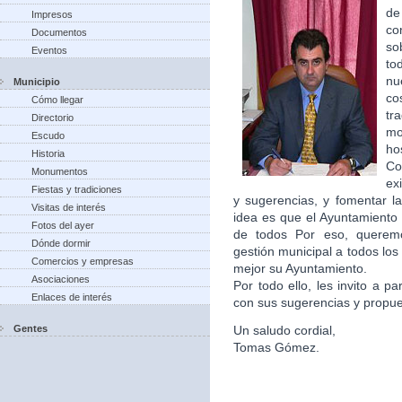
de
Impresos
co
Documentos
so
Eventos
to
nu
Municipio
co
Cómo llegar
tr
Directorio
m
Escudo
ho
Historia
Co
Monumentos
ex
Fiestas y tradiciones
y sugerencias, y fomentar la
Visitas de interés
idea es que el Ayuntamiento 
Fotos del ayer
de todos Por eso, queremo
Dónde dormir
gestión municipal a todos lo
Comercios y empresas
mejor su Ayuntamiento.
Asociaciones
Por todo ello, les invito a p
Enlaces de interés
con sus sugerencias y propu
Gentes
Un saludo cordial,
Tomas Gómez.