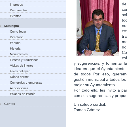
de
Impresos
co
Documentos
so
Eventos
to
nu
Municipio
co
Cómo llegar
tr
Directorio
m
Escudo
ho
Historia
Co
Monumentos
ex
Fiestas y tradiciones
y sugerencias, y fomentar la
Visitas de interés
idea es que el Ayuntamiento 
Fotos del ayer
de todos Por eso, queremo
Dónde dormir
gestión municipal a todos lo
Comercios y empresas
mejor su Ayuntamiento.
Asociaciones
Por todo ello, les invito a p
Enlaces de interés
con sus sugerencias y propu
Gentes
Un saludo cordial,
Tomas Gómez.