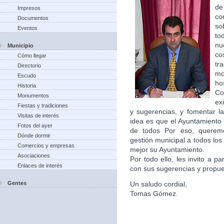
de
Impresos
co
Documentos
so
Eventos
to
nu
Municipio
co
Cómo llegar
tr
Directorio
m
Escudo
ho
Historia
Co
Monumentos
ex
Fiestas y tradiciones
y sugerencias, y fomentar la
Visitas de interés
idea es que el Ayuntamiento 
Fotos del ayer
de todos Por eso, queremo
Dónde dormir
gestión municipal a todos lo
Comercios y empresas
mejor su Ayuntamiento.
Asociaciones
Por todo ello, les invito a p
Enlaces de interés
con sus sugerencias y propu
Gentes
Un saludo cordial,
Tomas Gómez.