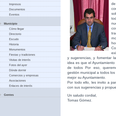
de
Impresos
co
Documentos
so
Eventos
to
nu
Municipio
co
Cómo llegar
tr
Directorio
m
Escudo
ho
Historia
Co
Monumentos
ex
Fiestas y tradiciones
y sugerencias, y fomentar la
Visitas de interés
idea es que el Ayuntamiento 
Fotos del ayer
de todos Por eso, queremo
Dónde dormir
gestión municipal a todos lo
Comercios y empresas
mejor su Ayuntamiento.
Asociaciones
Por todo ello, les invito a p
Enlaces de interés
con sus sugerencias y propu
Gentes
Un saludo cordial,
Tomas Gómez.