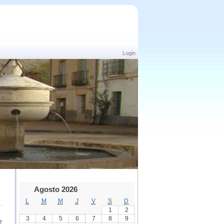
Login
Agosto 2026
L
M
M
J
V
S
D
1
2
3
4
5
6
7
8
9
e