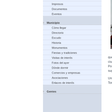
Impresos
Documentos
Eventos
Municipio
Cómo llegar
Directorio
Escudo
Historia
Monumentos
Fiestas y tradiciones
qu
Visitas de interés
ci
Fotos del ayer
Po
Dónde dormir
su
Comercios y empresas
Asociaciones
Un
To
Enlaces de interés
Gentes