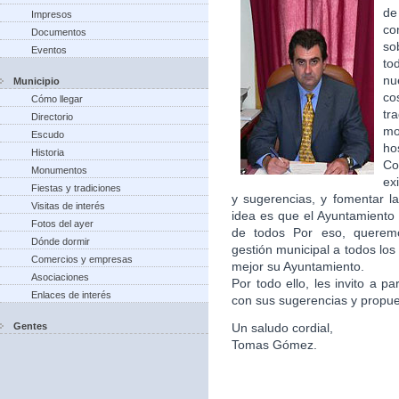
de
Impresos
co
Documentos
so
Eventos
to
nu
Municipio
co
Cómo llegar
tr
Directorio
m
Escudo
ho
Historia
Co
Monumentos
ex
Fiestas y tradiciones
y sugerencias, y fomentar la
Visitas de interés
idea es que el Ayuntamiento 
Fotos del ayer
de todos Por eso, queremo
Dónde dormir
gestión municipal a todos lo
Comercios y empresas
mejor su Ayuntamiento.
Asociaciones
Por todo ello, les invito a p
Enlaces de interés
con sus sugerencias y propu
Gentes
Un saludo cordial,
Tomas Gómez.