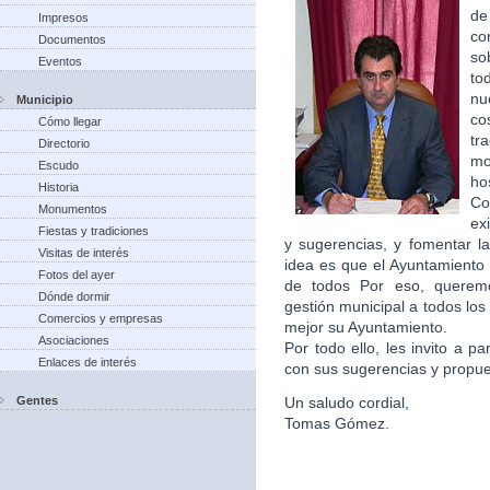
de
Impresos
co
Documentos
so
Eventos
to
nu
Municipio
co
Cómo llegar
tr
Directorio
m
Escudo
ho
Historia
Co
Monumentos
ex
Fiestas y tradiciones
y sugerencias, y fomentar la
Visitas de interés
idea es que el Ayuntamiento 
Fotos del ayer
de todos Por eso, queremo
Dónde dormir
gestión municipal a todos lo
Comercios y empresas
mejor su Ayuntamiento.
Asociaciones
Por todo ello, les invito a p
Enlaces de interés
con sus sugerencias y propu
Gentes
Un saludo cordial,
Tomas Gómez.