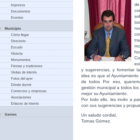
de
Impresos
co
Documentos
so
Eventos
to
nu
Municipio
co
Cómo llegar
tr
Directorio
m
Escudo
ho
Historia
Co
Monumentos
ex
Fiestas y tradiciones
y sugerencias, y fomentar la
Visitas de interés
idea es que el Ayuntamiento 
Fotos del ayer
de todos Por eso, queremo
Dónde dormir
gestión municipal a todos lo
Comercios y empresas
mejor su Ayuntamiento.
Asociaciones
Por todo ello, les invito a p
Enlaces de interés
con sus sugerencias y propu
Gentes
Un saludo cordial,
Tomas Gómez.