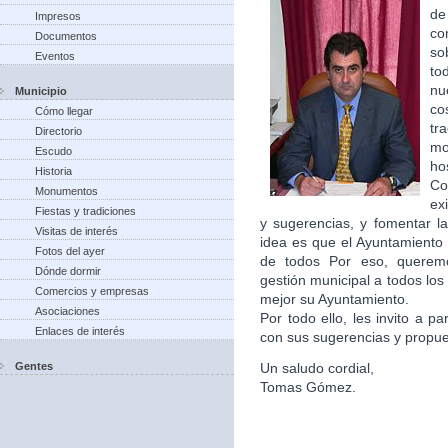
de
Impresos
co
Documentos
so
Eventos
to
nu
Municipio
co
Cómo llegar
tr
Directorio
m
Escudo
ho
Historia
Co
Monumentos
ex
Fiestas y tradiciones
y sugerencias, y fomentar la
Visitas de interés
idea es que el Ayuntamiento 
Fotos del ayer
de todos Por eso, queremo
Dónde dormir
gestión municipal a todos lo
Comercios y empresas
mejor su Ayuntamiento.
Asociaciones
Por todo ello, les invito a p
Enlaces de interés
con sus sugerencias y propu
Gentes
Un saludo cordial,
Tomas Gómez.