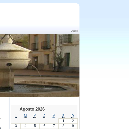
Login
Agosto 2026
L
M
M
J
V
S
D
1
2
3
4
5
6
7
8
9
e