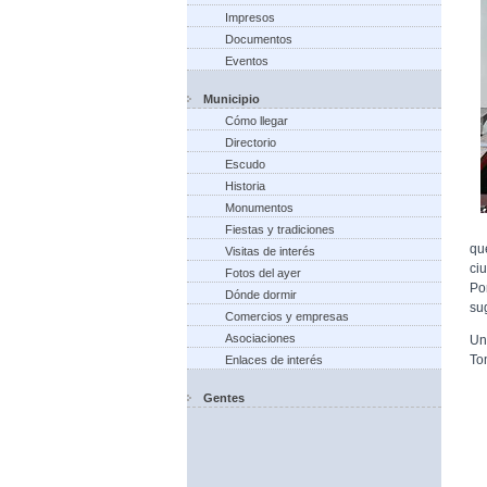
Impresos
Documentos
Eventos
Municipio
Cómo llegar
Directorio
Escudo
Historia
Monumentos
Fiestas y tradiciones
qu
Visitas de interés
ci
Fotos del ayer
Po
Dónde dormir
su
Comercios y empresas
Asociaciones
Un
To
Enlaces de interés
Gentes