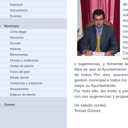
de
Impresos
co
Documentos
so
Eventos
to
nu
Municipio
co
Cómo llegar
tr
Directorio
m
Escudo
ho
Historia
Co
Monumentos
ex
Fiestas y tradiciones
y sugerencias, y fomentar la
Visitas de interés
idea es que el Ayuntamiento 
Fotos del ayer
de todos Por eso, queremo
Dónde dormir
gestión municipal a todos lo
Comercios y empresas
mejor su Ayuntamiento.
Asociaciones
Por todo ello, les invito a p
Enlaces de interés
con sus sugerencias y propu
Gentes
Un saludo cordial,
Tomas Gómez.