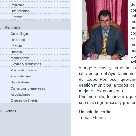
de
Impresos
co
Documentos
so
Eventos
to
nu
Municipio
co
Cómo llegar
tr
Directorio
m
Escudo
ho
Historia
Co
Monumentos
ex
Fiestas y tradiciones
y sugerencias, y fomentar la
Visitas de interés
idea es que el Ayuntamiento 
Fotos del ayer
de todos Por eso, queremo
Dónde dormir
gestión municipal a todos lo
Comercios y empresas
mejor su Ayuntamiento.
Asociaciones
Por todo ello, les invito a p
Enlaces de interés
con sus sugerencias y propu
Gentes
Un saludo cordial,
Tomas Gómez.