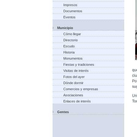
Impresos
Documentos
Eventos
Municipio
Cómo llegar
Directorio
Escudo
Historia
Monumentos
Fiestas y tradiciones
qu
Visitas de interés
ci
Fotos del ayer
Po
Dónde dormir
su
Comercios y empresas
Asociaciones
Un
To
Enlaces de interés
Gentes