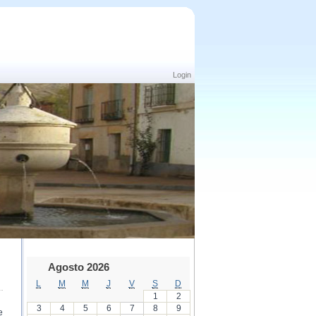
Login
Agosto 2026
L
M
M
J
V
S
D
1
2
3
4
5
6
7
8
9
e