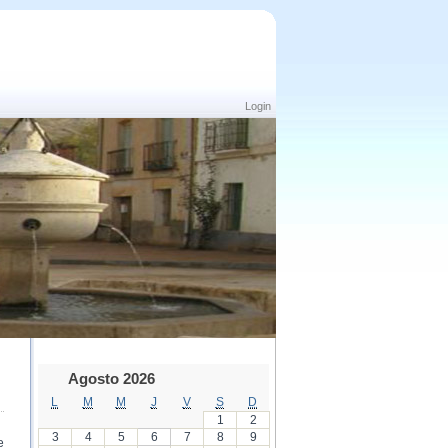
Login
Agosto 2026
L
M
M
J
V
S
D
1
2
3
4
5
6
7
8
9
e