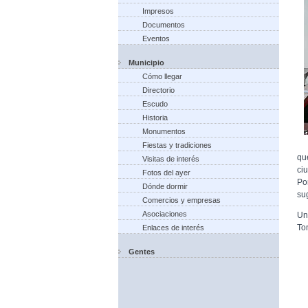
Impresos
Documentos
Eventos
Municipio
Cómo llegar
Directorio
Escudo
Historia
Monumentos
Fiestas y tradiciones
qu
Visitas de interés
ci
Fotos del ayer
Po
Dónde dormir
su
Comercios y empresas
Asociaciones
Un
To
Enlaces de interés
Gentes