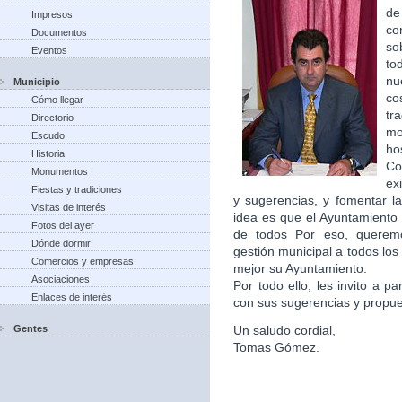
de
Impresos
co
Documentos
so
Eventos
to
nu
Municipio
co
Cómo llegar
tr
Directorio
m
Escudo
ho
Historia
Co
Monumentos
ex
Fiestas y tradiciones
y sugerencias, y fomentar la
Visitas de interés
idea es que el Ayuntamiento 
Fotos del ayer
de todos Por eso, queremo
Dónde dormir
gestión municipal a todos lo
Comercios y empresas
mejor su Ayuntamiento.
Asociaciones
Por todo ello, les invito a p
Enlaces de interés
con sus sugerencias y propu
Gentes
Un saludo cordial,
Tomas Gómez.