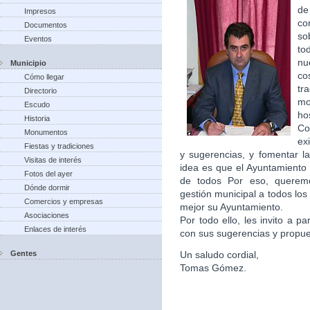
de
Impresos
co
Documentos
so
Eventos
to
nu
Municipio
co
Cómo llegar
tr
Directorio
m
Escudo
ho
Historia
Co
Monumentos
ex
Fiestas y tradiciones
y sugerencias, y fomentar la
Visitas de interés
idea es que el Ayuntamiento 
Fotos del ayer
de todos Por eso, queremo
Dónde dormir
gestión municipal a todos lo
Comercios y empresas
mejor su Ayuntamiento.
Asociaciones
Por todo ello, les invito a p
Enlaces de interés
con sus sugerencias y propu
Gentes
Un saludo cordial,
Tomas Gómez.