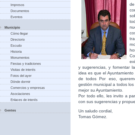
de
Impresos
co
Documentos
so
Eventos
to
nu
Municipio
co
Cómo llegar
tr
Directorio
m
Escudo
ho
Historia
Co
Monumentos
ex
Fiestas y tradiciones
y sugerencias, y fomentar la
Visitas de interés
idea es que el Ayuntamiento 
Fotos del ayer
de todos Por eso, queremo
Dónde dormir
gestión municipal a todos lo
Comercios y empresas
mejor su Ayuntamiento.
Asociaciones
Por todo ello, les invito a p
Enlaces de interés
con sus sugerencias y propu
Gentes
Un saludo cordial,
Tomas Gómez.