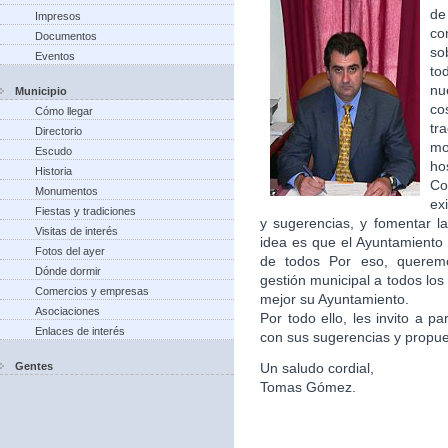
de
Impresos
co
Documentos
so
Eventos
to
nu
Municipio
co
Cómo llegar
tr
Directorio
m
Escudo
ho
Historia
Co
Monumentos
ex
Fiestas y tradiciones
y sugerencias, y fomentar la
Visitas de interés
idea es que el Ayuntamiento 
Fotos del ayer
de todos Por eso, queremo
Dónde dormir
gestión municipal a todos lo
Comercios y empresas
mejor su Ayuntamiento.
Asociaciones
Por todo ello, les invito a p
Enlaces de interés
con sus sugerencias y propu
Gentes
Un saludo cordial,
Tomas Gómez.