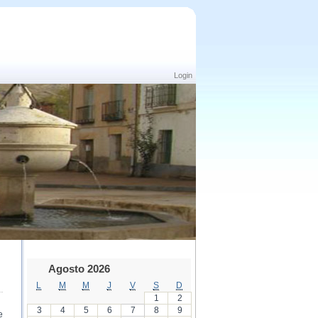
Login
Agosto 2026
L
M
M
J
V
S
D
1
2
3
4
5
6
7
8
9
e