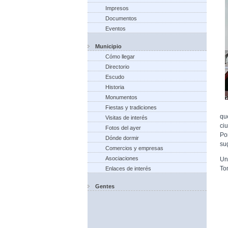
Impresos
Documentos
Eventos
Municipio
Cómo llegar
Directorio
Escudo
Historia
Monumentos
Fiestas y tradiciones
qu
Visitas de interés
ci
Fotos del ayer
Po
Dónde dormir
su
Comercios y empresas
Asociaciones
Un
To
Enlaces de interés
Gentes