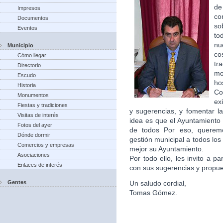
de
Impresos
co
Documentos
so
Eventos
to
nu
Municipio
co
Cómo llegar
tr
Directorio
m
Escudo
ho
Historia
Co
Monumentos
ex
Fiestas y tradiciones
y sugerencias, y fomentar la
Visitas de interés
idea es que el Ayuntamiento 
Fotos del ayer
de todos Por eso, queremo
Dónde dormir
gestión municipal a todos lo
Comercios y empresas
mejor su Ayuntamiento.
Asociaciones
Por todo ello, les invito a p
Enlaces de interés
con sus sugerencias y propu
Gentes
Un saludo cordial,
Tomas Gómez.