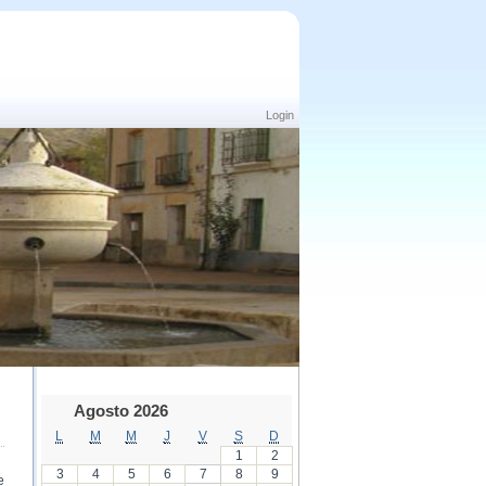
Login
Agosto 2026
L
M
M
J
V
S
D
1
2
3
4
5
6
7
8
9
e