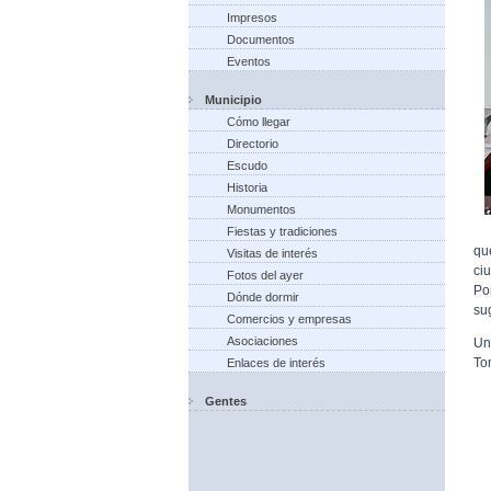
Impresos
Documentos
Eventos
Municipio
Cómo llegar
Directorio
Escudo
Historia
Monumentos
Fiestas y tradiciones
qu
Visitas de interés
ci
Fotos del ayer
Po
Dónde dormir
su
Comercios y empresas
Asociaciones
Un
To
Enlaces de interés
Gentes