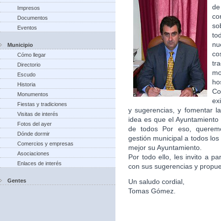
de
Impresos
co
Documentos
so
Eventos
to
nu
Municipio
co
Cómo llegar
tr
Directorio
m
Escudo
ho
Historia
Co
Monumentos
ex
Fiestas y tradiciones
y sugerencias, y fomentar la
Visitas de interés
idea es que el Ayuntamiento 
Fotos del ayer
de todos Por eso, queremo
Dónde dormir
gestión municipal a todos lo
Comercios y empresas
mejor su Ayuntamiento.
Asociaciones
Por todo ello, les invito a p
Enlaces de interés
con sus sugerencias y propu
Gentes
Un saludo cordial,
Tomas Gómez.