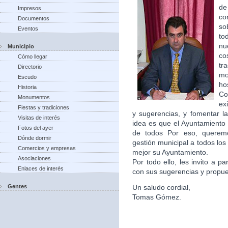
de
Impresos
co
Documentos
so
Eventos
to
nu
Municipio
co
Cómo llegar
tr
Directorio
m
Escudo
ho
Historia
Co
Monumentos
ex
Fiestas y tradiciones
y sugerencias, y fomentar la
Visitas de interés
idea es que el Ayuntamiento 
Fotos del ayer
de todos Por eso, queremo
Dónde dormir
gestión municipal a todos lo
Comercios y empresas
mejor su Ayuntamiento.
Asociaciones
Por todo ello, les invito a p
Enlaces de interés
con sus sugerencias y propu
Gentes
Un saludo cordial,
Tomas Gómez.