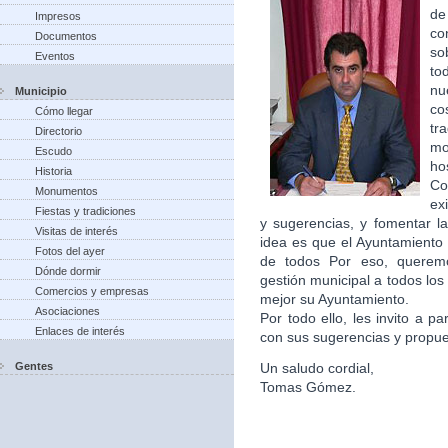
de
Impresos
co
Documentos
so
Eventos
to
nu
Municipio
co
Cómo llegar
tr
Directorio
m
Escudo
ho
Historia
Co
Monumentos
ex
Fiestas y tradiciones
y sugerencias, y fomentar la
Visitas de interés
idea es que el Ayuntamiento 
Fotos del ayer
de todos Por eso, queremo
Dónde dormir
gestión municipal a todos lo
Comercios y empresas
mejor su Ayuntamiento.
Asociaciones
Por todo ello, les invito a p
Enlaces de interés
con sus sugerencias y propu
Gentes
Un saludo cordial,
Tomas Gómez.