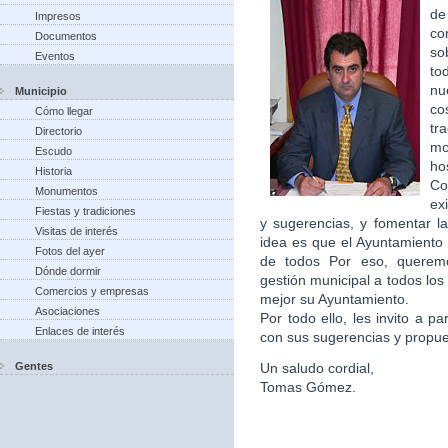
de
Impresos
co
Documentos
so
Eventos
to
nu
Municipio
co
Cómo llegar
tr
Directorio
m
Escudo
ho
Historia
Co
Monumentos
ex
Fiestas y tradiciones
y sugerencias, y fomentar la
Visitas de interés
idea es que el Ayuntamiento 
Fotos del ayer
de todos Por eso, queremo
Dónde dormir
gestión municipal a todos lo
Comercios y empresas
mejor su Ayuntamiento.
Asociaciones
Por todo ello, les invito a p
Enlaces de interés
con sus sugerencias y propu
Gentes
Un saludo cordial,
Tomas Gómez.