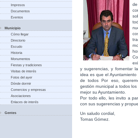
de
Impresos
co
Documentos
so
Eventos
to
nu
Municipio
co
Cómo llegar
tr
Directorio
m
Escudo
ho
Historia
Co
Monumentos
ex
Fiestas y tradiciones
y sugerencias, y fomentar la
Visitas de interés
idea es que el Ayuntamiento 
Fotos del ayer
de todos Por eso, queremo
Dónde dormir
gestión municipal a todos lo
Comercios y empresas
mejor su Ayuntamiento.
Asociaciones
Por todo ello, les invito a p
Enlaces de interés
con sus sugerencias y propu
Gentes
Un saludo cordial,
Tomas Gómez.