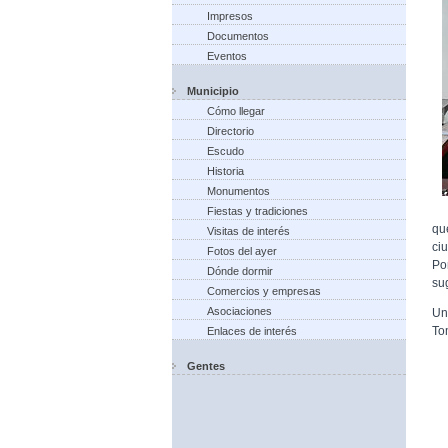
Impresos
Documentos
Eventos
Municipio
Cómo llegar
Directorio
Escudo
Historia
Monumentos
Fiestas y tradiciones
qu
Visitas de interés
ci
Fotos del ayer
Po
Dónde dormir
su
Comercios y empresas
Asociaciones
Un
To
Enlaces de interés
Gentes