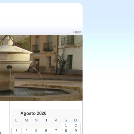
Login
Agosto 2026
L
M
M
J
V
S
D
1
2
3
4
5
6
7
8
9
e