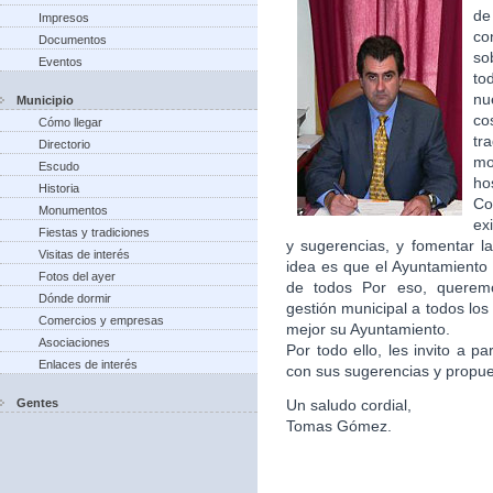
de
Impresos
co
Documentos
so
Eventos
to
nu
Municipio
co
Cómo llegar
tr
Directorio
m
Escudo
ho
Historia
Co
Monumentos
ex
Fiestas y tradiciones
y sugerencias, y fomentar la
Visitas de interés
idea es que el Ayuntamiento 
Fotos del ayer
de todos Por eso, queremo
Dónde dormir
gestión municipal a todos lo
Comercios y empresas
mejor su Ayuntamiento.
Asociaciones
Por todo ello, les invito a p
Enlaces de interés
con sus sugerencias y propu
Gentes
Un saludo cordial,
Tomas Gómez.