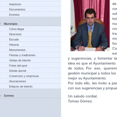
de
Impresos
co
Documentos
so
Eventos
to
nu
Municipio
co
Cómo llegar
tr
Directorio
m
Escudo
ho
Historia
Co
Monumentos
ex
Fiestas y tradiciones
y sugerencias, y fomentar la
Visitas de interés
idea es que el Ayuntamiento 
Fotos del ayer
de todos Por eso, queremo
Dónde dormir
gestión municipal a todos lo
Comercios y empresas
mejor su Ayuntamiento.
Asociaciones
Por todo ello, les invito a p
Enlaces de interés
con sus sugerencias y propu
Gentes
Un saludo cordial,
Tomas Gómez.