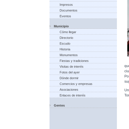
Impresos
Documentos
Eventos
Municipio
Cómo llegar
Directorio
Escudo
Historia
Monumentos
Fiestas y tradiciones
qu
Visitas de interés
ci
Fotos del ayer
Po
Dónde dormir
su
Comercios y empresas
Asociaciones
Un
To
Enlaces de interés
Gentes