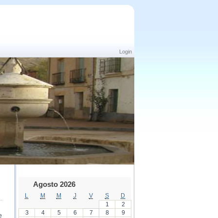
Login
Agosto 2026
L
M
M
J
V
S
D
1
2
3
4
5
6
7
8
9
e