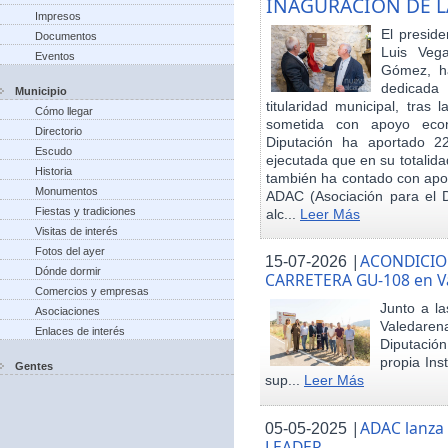
INAGURACIÓN DE L
Impresos
El preside
Documentos
Luis Veg
Eventos
Gómez, ha
dedicada
Municipio
titularidad municipal, tras
Cómo llegar
sometida con apoyo econó
Directorio
Diputación ha aportado 22
Escudo
ejecutada que en su totalid
Historia
también ha contado con apoy
Monumentos
ADAC (Asociación para el De
Fiestas y tradiciones
alc...
Leer Más
Visitas de interés
Fotos del ayer
|
ACONDICIO
15-07-2026
Dónde dormir
CARRETERA GU-108 en V
Comercios y empresas
Junto a la
Asociaciones
Valedare
Enlaces de interés
Diputación
propia Ins
Gentes
sup...
Leer Más
|
ADAC lanza
05-05-2025
LEADER