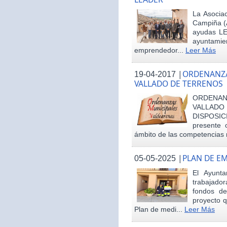
La Asociac
Campiña (
ayudas LE
ayuntamie
emprendedor...
Leer Más
|
ORDENANZA
19-04-2017
VALLADO DE TERRENOS
ORDENAN
VALLAD
DISPOSI
presente 
ámbito de las competencias m
|
PLAN DE E
05-05-2025
El Ayunt
trabajador
fondos d
proyecto q
Plan de medi...
Leer Más