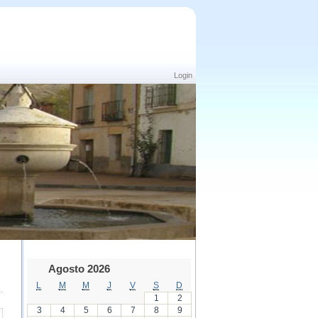
Login
Agosto 2026
L
M
M
J
V
S
D
1
2
3
4
5
6
7
8
9