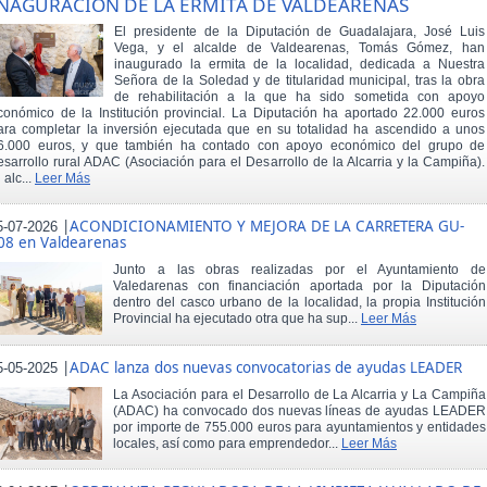
NAGURACIÓN DE LA ERMITA DE VALDEARENAS
El presidente de la Diputación de Guadalajara, José Luis
Vega, y el alcalde de Valdearenas, Tomás Gómez, han
inaugurado la ermita de la localidad, dedicada a Nuestra
Señora de la Soledad y de titularidad municipal, tras la obra
de rehabilitación a la que ha sido sometida con apoyo
conómico de la Institución provincial. La Diputación ha aportado 22.000 euros
ara completar la inversión ejecutada que en su totalidad ha ascendido a unos
6.000 euros, y que también ha contado con apoyo económico del grupo de
esarrollo rural ADAC (Asociación para el Desarrollo de la Alcarria y la Campiña).
 alc...
Leer Más
|
ACONDICIONAMIENTO Y MEJORA DE LA CARRETERA GU-
5-07-2026
08 en Valdearenas
Junto a las obras realizadas por el Ayuntamiento de
Valedarenas con financiación aportada por la Diputación
dentro del casco urbano de la localidad, la propia Institución
Provincial ha ejecutado otra que ha sup...
Leer Más
|
ADAC lanza dos nuevas convocatorias de ayudas LEADER
5-05-2025
La Asociación para el Desarrollo de La Alcarria y La Campiña
(ADAC) ha convocado dos nuevas líneas de ayudas LEADER
por importe de 755.000 euros para ayuntamientos y entidades
locales, así como para emprendedor...
Leer Más