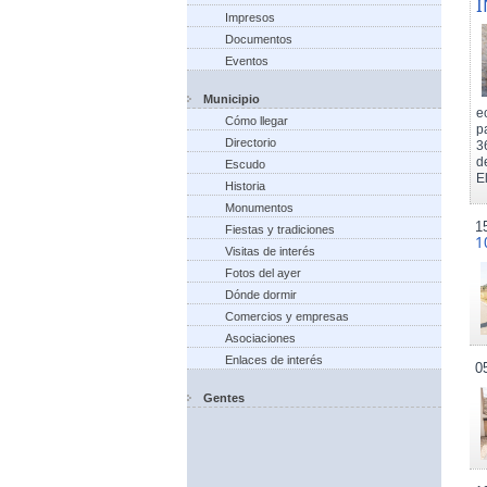
I
Impresos
Documentos
Eventos
Municipio
e
Cómo llegar
p
Directorio
3
d
Escudo
El
Historia
Monumentos
1
Fiestas y tradiciones
1
Visitas de interés
Fotos del ayer
Dónde dormir
Comercios y empresas
Asociaciones
Enlaces de interés
0
Gentes