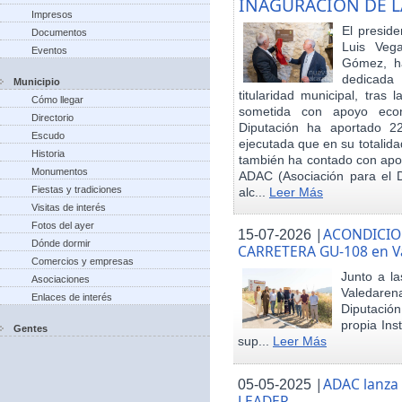
INAGURACIÓN DE L
Impresos
El preside
Documentos
Luis Veg
Eventos
Gómez, ha
dedicada
Municipio
titularidad municipal, tras
Cómo llegar
sometida con apoyo econó
Directorio
Diputación ha aportado 22
Escudo
ejecutada que en su totalid
Historia
también ha contado con apoy
Monumentos
ADAC (Asociación para el De
Fiestas y tradiciones
alc...
Leer Más
Visitas de interés
Fotos del ayer
|
ACONDICIO
15-07-2026
Dónde dormir
CARRETERA GU-108 en V
Comercios y empresas
Junto a la
Asociaciones
Valedare
Enlaces de interés
Diputación
propia Ins
Gentes
sup...
Leer Más
|
ADAC lanza
05-05-2025
LEADER