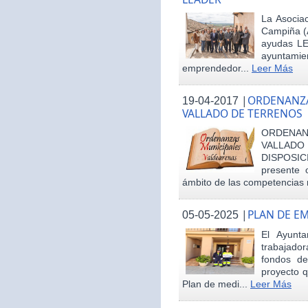
La Asociac
Campiña (
ayudas LE
ayuntamie
emprendedor...
Leer Más
|
ORDENANZA
19-04-2017
VALLADO DE TERRENOS
ORDENAN
VALLAD
DISPOSI
presente 
ámbito de las competencias m
|
PLAN DE E
05-05-2025
El Ayunt
trabajador
fondos d
proyecto q
Plan de medi...
Leer Más