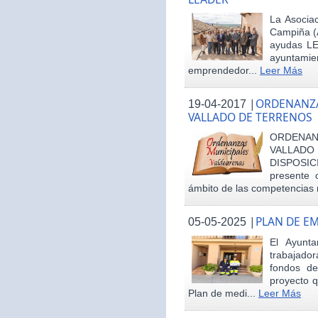
La Asociac
Campiña (
ayudas LE
ayuntamie
emprendedor...
Leer Más
|
ORDENANZA
19-04-2017
VALLADO DE TERRENOS
ORDENAN
VALLAD
DISPOSI
presente 
ámbito de las competencias m
|
PLAN DE E
05-05-2025
El Ayunt
trabajador
fondos d
proyecto q
Plan de medi...
Leer Más