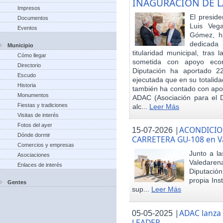
INAGURACIÓN DE L
Impresos
El preside
Documentos
Luis Veg
Eventos
Gómez, ha
dedicada
Municipio
titularidad municipal, tras
Cómo llegar
sometida con apoyo econó
Directorio
Diputación ha aportado 22
Escudo
ejecutada que en su totalid
Historia
también ha contado con apoy
Monumentos
ADAC (Asociación para el De
Fiestas y tradiciones
alc...
Leer Más
Visitas de interés
Fotos del ayer
|
ACONDICIO
15-07-2026
Dónde dormir
CARRETERA GU-108 en V
Comercios y empresas
Junto a la
Asociaciones
Valedare
Enlaces de interés
Diputación
propia Ins
Gentes
sup...
Leer Más
|
ADAC lanza
05-05-2025
LEADER