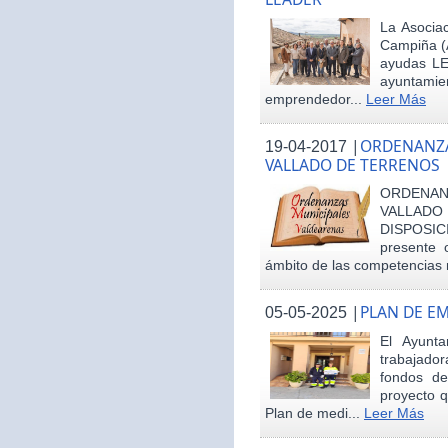
La Asociac
Campiña (
ayudas LE
ayuntamie
emprendedor...
Leer Más
|
ORDENANZA
19-04-2017
VALLADO DE TERRENOS
ORDENAN
VALLAD
DISPOSI
presente 
ámbito de las competencias m
|
PLAN DE E
05-05-2025
El Ayunt
trabajador
fondos d
proyecto q
Plan de medi...
Leer Más