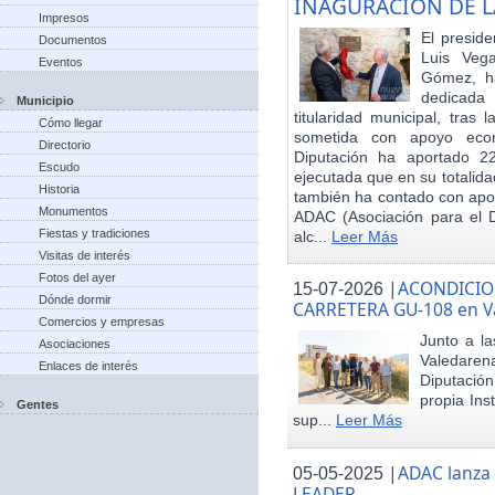
INAGURACIÓN DE L
Impresos
El preside
Documentos
Luis Veg
Eventos
Gómez, ha
dedicada
Municipio
titularidad municipal, tras
Cómo llegar
sometida con apoyo econó
Directorio
Diputación ha aportado 22
Escudo
ejecutada que en su totalid
Historia
también ha contado con apoy
Monumentos
ADAC (Asociación para el De
Fiestas y tradiciones
alc...
Leer Más
Visitas de interés
Fotos del ayer
|
ACONDICIO
15-07-2026
Dónde dormir
CARRETERA GU-108 en V
Comercios y empresas
Junto a la
Asociaciones
Valedare
Enlaces de interés
Diputación
propia Ins
Gentes
sup...
Leer Más
|
ADAC lanza
05-05-2025
LEADER