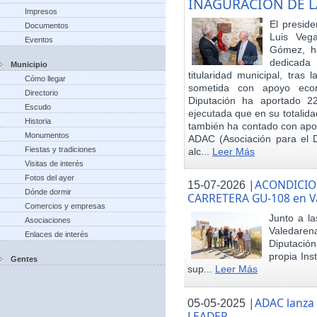
INAGURACIÓN DE L
Impresos
El preside
Documentos
Luis Veg
Eventos
Gómez, ha
dedicada
Municipio
titularidad municipal, tras
Cómo llegar
sometida con apoyo econó
Directorio
Diputación ha aportado 22
Escudo
ejecutada que en su totalid
Historia
también ha contado con apoy
Monumentos
ADAC (Asociación para el De
Fiestas y tradiciones
alc...
Leer Más
Visitas de interés
Fotos del ayer
|
ACONDICIO
15-07-2026
Dónde dormir
CARRETERA GU-108 en V
Comercios y empresas
Junto a la
Asociaciones
Valedare
Enlaces de interés
Diputación
propia Ins
Gentes
sup...
Leer Más
|
ADAC lanza
05-05-2025
LEADER