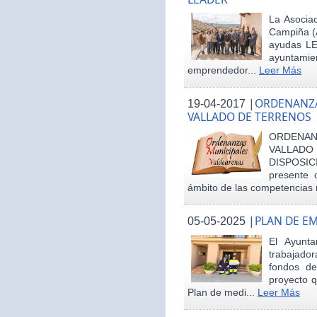
La Asociac
Campiña (
ayudas LE
ayuntamie
emprendedor...
Leer Más
|
ORDENANZA
19-04-2017
VALLADO DE TERRENOS
ORDENAN
VALLAD
DISPOSI
presente 
ámbito de las competencias m
|
PLAN DE E
05-05-2025
El Ayunt
trabajador
fondos d
proyecto q
Plan de medi...
Leer Más