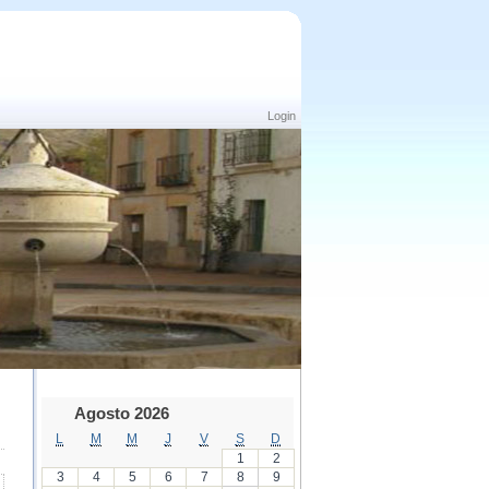
Login
Agosto 2026
L
M
M
J
V
S
D
1
2
3
4
5
6
7
8
9