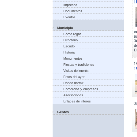
I
Impresos
Documentos
Eventos
Municipio
e
Cómo llegar
p
Directorio
3
d
Escudo
El
Historia
Monumentos
1
Fiestas y tradiciones
1
Visitas de interés
Fotos del ayer
Dónde dormir
Comercios y empresas
Asociaciones
Enlaces de interés
0
Gentes