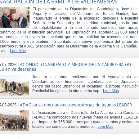
NAGURACIÓN DE LA ERMITA DE VALDEARENAS
El presidente de la Diputación de Guadalajara, José Luis
Vega, y el alcalde de Valdearenas, Tomás Gómez, han
inaugurado la ermita de la localidad, dedicada a Nuestra
Señora de la Soledad y de titularidad municipal, tras la obra
de rehabilitación a la que ha sido sometida con apoyo
conómico de la Institución provincial. La Diputación ha aportado 22.000 euros
ara completar la inversión ejecutada que en su totalidad ha ascendido a unos
6.000 euros, y que también ha contado con apoyo económico del grupo de
esarrollo rural ADAC (Asociación para el Desarrollo de la Alcarria y la Campiña).
 alc...
Leer Más
|
ACONDICIONAMIENTO Y MEJORA DE LA CARRETERA GU-
5-07-2026
08 en Valdearenas
Junto a las obras realizadas por el Ayuntamiento de
Valedarenas con financiación aportada por la Diputación
dentro del casco urbano de la localidad, la propia Institución
Provincial ha ejecutado otra que ha sup...
Leer Más
|
ADAC lanza dos nuevas convocatorias de ayudas LEADER
5-05-2025
La Asociación para el Desarrollo de La Alcarria y La Campiña
(ADAC) ha convocado dos nuevas líneas de ayudas LEADER
por importe de 755.000 euros para ayuntamientos y entidades
locales, así como para emprendedor...
Leer Más