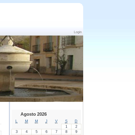
Login
Agosto 2026
L
M
M
J
V
S
D
1
2
3
4
5
6
7
8
9