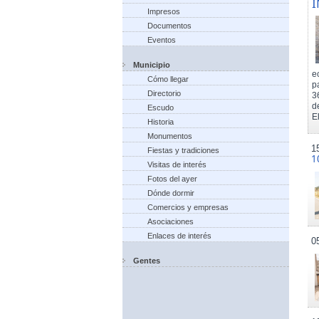
I
Impresos
Documentos
Eventos
Municipio
e
Cómo llegar
p
Directorio
3
d
Escudo
El
Historia
Monumentos
1
Fiestas y tradiciones
1
Visitas de interés
Fotos del ayer
Dónde dormir
Comercios y empresas
Asociaciones
Enlaces de interés
0
Gentes