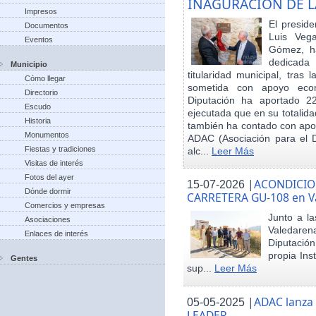
INAGURACIÓN DE L
Impresos
El preside
Documentos
Luis Veg
Eventos
Gómez, ha
dedicada
Municipio
titularidad municipal, tras
Cómo llegar
sometida con apoyo econó
Directorio
Diputación ha aportado 22
Escudo
ejecutada que en su totalid
Historia
también ha contado con apoy
Monumentos
ADAC (Asociación para el De
Fiestas y tradiciones
alc...
Leer Más
Visitas de interés
Fotos del ayer
|
ACONDICIO
15-07-2026
Dónde dormir
CARRETERA GU-108 en V
Comercios y empresas
Junto a la
Asociaciones
Valedare
Enlaces de interés
Diputación
propia Ins
Gentes
sup...
Leer Más
|
ADAC lanza
05-05-2025
LEADER