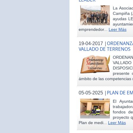
La Asociac
Campiña (
ayudas LE
ayuntamie
emprendedor...
Leer Más
|
ORDENANZA
19-04-2017
VALLADO DE TERRENOS
ORDENAN
VALLAD
DISPOSI
presente 
ámbito de las competencias m
|
PLAN DE E
05-05-2025
El Ayunt
trabajador
fondos d
proyecto q
Plan de medi...
Leer Más