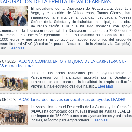
NAGURACIÓN DE LA ERMITA DE VALDEARENAS
El presidente de la Diputación de Guadalajara, José Luis
Vega, y el alcalde de Valdearenas, Tomás Gómez, han
inaugurado la ermita de la localidad, dedicada a Nuestra
Señora de la Soledad y de titularidad municipal, tras la obra
de rehabilitación a la que ha sido sometida con apoyo
conómico de la Institución provincial. La Diputación ha aportado 22.000 euros
ara completar la inversión ejecutada que en su totalidad ha ascendido a unos
6.000 euros, y que también ha contado con apoyo económico del grupo de
esarrollo rural ADAC (Asociación para el Desarrollo de la Alcarria y la Campiña).
 alc...
Leer Más
|
ACONDICIONAMIENTO Y MEJORA DE LA CARRETERA GU-
5-07-2026
08 en Valdearenas
Junto a las obras realizadas por el Ayuntamiento de
Valedarenas con financiación aportada por la Diputación
dentro del casco urbano de la localidad, la propia Institución
Provincial ha ejecutado otra que ha sup...
Leer Más
|
ADAC lanza dos nuevas convocatorias de ayudas LEADER
5-05-2025
La Asociación para el Desarrollo de La Alcarria y La Campiña
(ADAC) ha convocado dos nuevas líneas de ayudas LEADER
por importe de 755.000 euros para ayuntamientos y entidades
locales, así como para emprendedor...
Leer Más