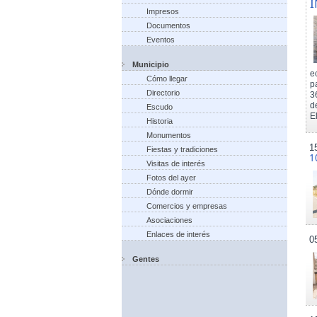
I
Impresos
Documentos
Eventos
Municipio
e
Cómo llegar
p
Directorio
3
d
Escudo
El
Historia
Monumentos
1
Fiestas y tradiciones
1
Visitas de interés
Fotos del ayer
Dónde dormir
Comercios y empresas
Asociaciones
Enlaces de interés
0
Gentes