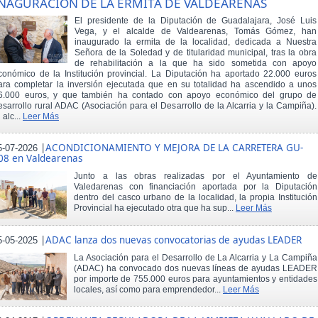
NAGURACIÓN DE LA ERMITA DE VALDEARENAS
El presidente de la Diputación de Guadalajara, José Luis
Vega, y el alcalde de Valdearenas, Tomás Gómez, han
inaugurado la ermita de la localidad, dedicada a Nuestra
Señora de la Soledad y de titularidad municipal, tras la obra
de rehabilitación a la que ha sido sometida con apoyo
conómico de la Institución provincial. La Diputación ha aportado 22.000 euros
ara completar la inversión ejecutada que en su totalidad ha ascendido a unos
6.000 euros, y que también ha contado con apoyo económico del grupo de
esarrollo rural ADAC (Asociación para el Desarrollo de la Alcarria y la Campiña).
 alc...
Leer Más
|
ACONDICIONAMIENTO Y MEJORA DE LA CARRETERA GU-
5-07-2026
08 en Valdearenas
Junto a las obras realizadas por el Ayuntamiento de
Valedarenas con financiación aportada por la Diputación
dentro del casco urbano de la localidad, la propia Institución
Provincial ha ejecutado otra que ha sup...
Leer Más
|
ADAC lanza dos nuevas convocatorias de ayudas LEADER
5-05-2025
La Asociación para el Desarrollo de La Alcarria y La Campiña
(ADAC) ha convocado dos nuevas líneas de ayudas LEADER
por importe de 755.000 euros para ayuntamientos y entidades
locales, así como para emprendedor...
Leer Más