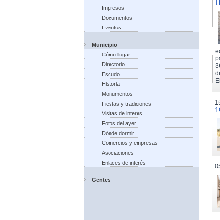
I
Impresos
Documentos
Eventos
Municipio
e
Cómo llegar
p
Directorio
3
d
Escudo
El
Historia
Monumentos
1
Fiestas y tradiciones
1
Visitas de interés
Fotos del ayer
Dónde dormir
Comercios y empresas
Asociaciones
Enlaces de interés
0
Gentes