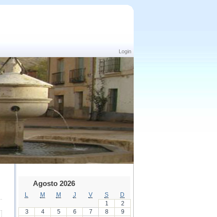
Login
Agosto 2026
L
M
M
J
V
S
D
1
2
3
4
5
6
7
8
9